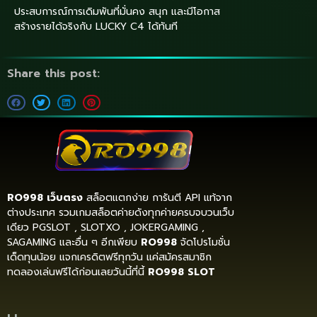
ประสบการณ์การเดิมพันที่มั่นคง สนุก และมีโอกาส
สร้างรายได้จริงกับ LUCKY C4 ได้ทันที
Share this post:
RO998 เว็บตรง
สล็อตแตกง่าย การันตี API แท้จาก
ต่างประเทศ รวมเกมสล็อตค่ายดังทุกค่ายครบจบวนเว็บ
เดียว PGSLOT , SLOTXO , JOKERGAMING ,
SAGAMING และอื่น ๆ อีกเพียบ
RO998
จัดโปรโมชั่น
เด็ดทุนน้อย แจกเครดิตฟรีทุกวัน แค่สมัครสมาชิก
ทดลองเล่นฟรีได้ก่อนเลยวันนี้ที่นี้
RO998 SLOT