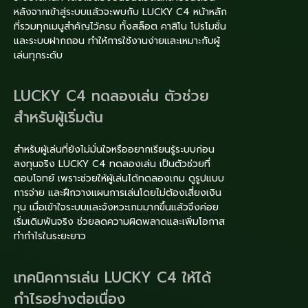
หลังจากเข้าสู่ระบบแล้วจะพบกับ LUCKY C4 หน้าหลัก
ที่รวมทุกเมนูสำคัญไว้ครบ ทั้งสล็อต คาสิโน โปรโมชั่น
และระบบฝากถอน ทำให้การใช้งานง่ายและเหมาะกับผู้
เล่นทุกระดับ
LUCKY C4 ทดลองเล่น ตัวช่วย
สำหรับผู้เริ่มต้น
สำหรับผู้เล่นที่ยังไม่มั่นใจหรืออยากเรียนรู้ระบบก่อน
ลงทุนจริง LUCKY C4 ทดลองเล่น เป็นตัวช่วยที่
ตอบโจทย์ เพราะช่วยให้ผู้เล่นได้ทดลองเกม ดูรูปแบบ
การจ่าย และฝึกวางแผนการเล่นโดยไม่ต้องเสี่ยงเงิน
ทุน เมื่อเข้าใจระบบและจังหวะเกมมากขึ้นแล้วจึงค่อย
เริ่มเดิมพันจริง ช่วยลดความผิดพลาดและเพิ่มโอกาส
ทำกำไรในระยะยาว
เทคนิคการเล่น LUCKY C4 ให้ได้
กำไรอย่างต่อเนื่อง