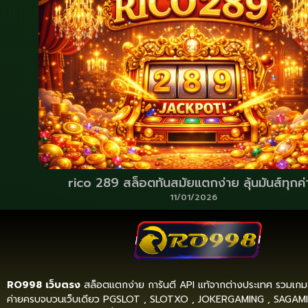
rico 289 สล็อตทันสมัยแตกง่าย ลุ้นมันส์ทุกค่
11/01/2026
RO998 เว็บตรง
สล็อตแตกง่าย การันตี API แท้จากต่างประเทศ รวมเกม
ค่ายครบจบวนเว็บเดียว PGSLOT , SLOTXO , JOKERGAMING , SAGAMIN