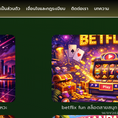
ป็นส่วนตัว
เงื่อนไขและกฎระเบียบ
ติดต่อเรา
บทความ
งหวะ
betflix fun สล็อตสายสนุก 
14/01/20