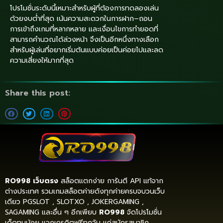
โปรโมชั่นระดับนี้เหมาะสำหรับผู้ที่ต้องการทดลองเล่น
ด้วยงบต่ำที่สุด เน้นความสะดวกในการฝาก–ถอน
การเข้าถึงเกมที่หลากหลาย และเงื่อนไขการทำยอดที่
สามารถคำนวณได้ล่วงหน้า จึงเป็นอีกหนึ่งทางเลือก
สำหรับผู้เล่นที่อยากเริ่มต้นแบบค่อยเป็นค่อยไปและลด
ความเสี่ยงให้มากที่สุด
Share this post:
RO998 เว็บตรง
สล็อตแตกง่าย การันตี API แท้จาก
ต่างประเทศ รวมเกมสล็อตค่ายดังทุกค่ายครบจบวนเว็บ
เดียว PGSLOT , SLOTXO , JOKERGAMING ,
SAGAMING และอื่น ๆ อีกเพียบ
RO998
จัดโปรโมชั่น
เด็ดทุนน้อย แจกเครดิตฟรีทุกวัน แค่สมัครสมาชิก